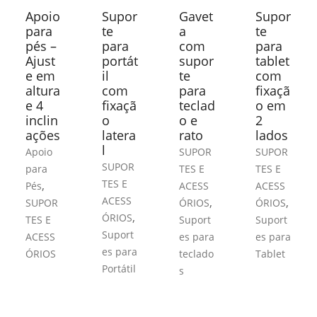
Apoio
Supor
Gavet
Supor
para
te
a
te
pés –
para
com
para
Ajust
portát
supor
tablet
e em
il
te
com
altura
com
para
fixaçã
e 4
fixaçã
teclad
o em
inclin
o
o e
2
ações
latera
rato
lados
l
Apoio
SUPOR
SUPOR
SUPOR
para
TES E
TES E
TES E
,
Pés
ACESS
ACESS
ACESS
,
,
SUPOR
ÓRIOS
ÓRIOS
,
ÓRIOS
TES E
Suport
Suport
Suport
ACESS
es para
es para
es para
ÓRIOS
teclado
Tablet
Portátil
s