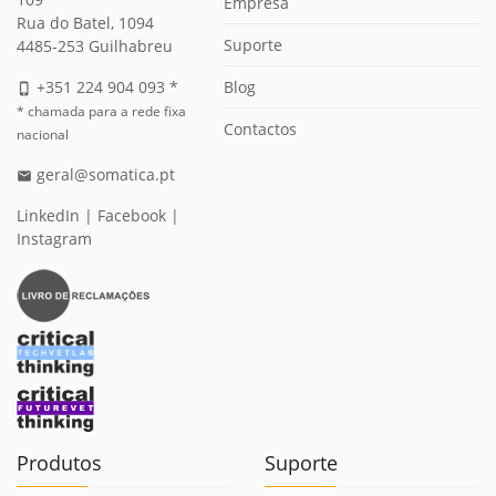
Empresa
Rua do Batel, 1094
Suporte
4485-253 Guilhabreu
Blog
+351 224 904 093 *
phone_iphone
* chamada para a rede fixa
Contactos
nacional
geral@somatica.pt
email
LinkedIn
|
Facebook
|
Instagram
Produtos
Suporte