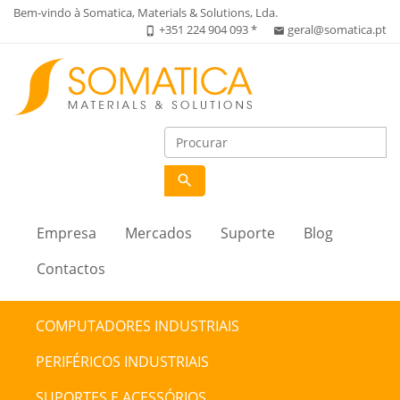
Bem-vindo à Somatica, Materials & Solutions, Lda.
+351 224 904 093 *
geral@somatica.pt
phone_iphone
email
search
Empresa
Mercados
Suporte
Blog
Contactos
COMPUTADORES INDUSTRIAIS
PERIFÉRICOS INDUSTRIAIS
SUPORTES E ACESSÓRIOS