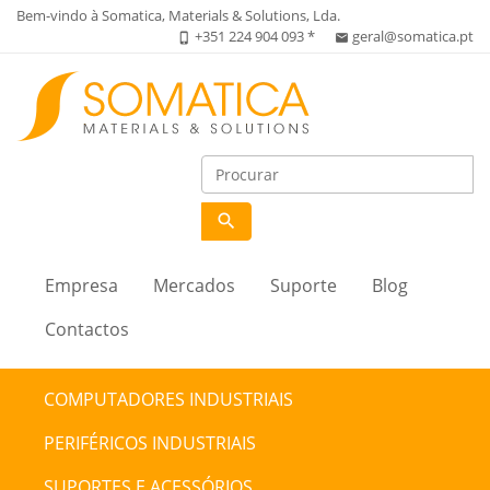
Bem-vindo à Somatica, Materials & Solutions, Lda.
+351 224 904 093 *
geral@somatica.pt
phone_iphone
email
search
Empresa
Mercados
Suporte
Blog
Contactos
COMPUTADORES INDUSTRIAIS
PERIFÉRICOS INDUSTRIAIS
SUPORTES E ACESSÓRIOS