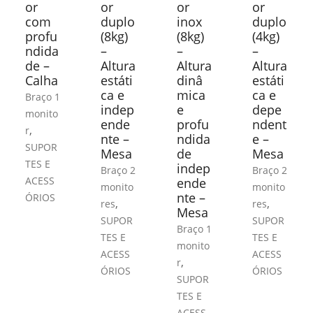
or
or
or
or
com
duplo
inox
duplo
profu
(8kg)
(8kg)
(4kg)
ndida
–
–
–
de –
Altura
Altura
Altura
Calha
estáti
dinâ
estáti
ca e
mica
ca e
Braço 1
indep
e
depe
monito
ende
profu
ndent
,
r
nte –
ndida
e –
SUPOR
Mesa
de
Mesa
TES E
indep
Braço 2
Braço 2
ACESS
ende
monito
monito
nte –
ÓRIOS
,
,
res
res
Mesa
SUPOR
SUPOR
Braço 1
TES E
TES E
monito
ACESS
ACESS
,
r
ÓRIOS
ÓRIOS
SUPOR
TES E
ACESS