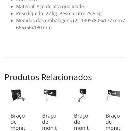
Material: Aço de alta qualidade
Peso líquido: 27 kg. Peso bruto: 29,5 kg
Medidas das embalagens (2): 1305x805x177 mm /
666x66x180 mm
Produtos Relacionados
Braço
Braço
Braço
Braço
de
de
de
de
monit
monit
monit
monit