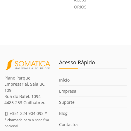
ÓRIOS
Acesso Rápido
Plano Parque
Início
Empresarial, Sala BC
109
Empresa
Rua do Batel, 1094
Suporte
4485-253 Guilhabreu
Blog
+351 224 904 093 *
phone_iphone
* chamada para a rede fixa
Contactos
nacional