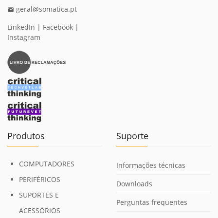
geral@somatica.pt
email
LinkedIn
|
Facebook
|
Instagram
Produtos
Suporte
COMPUTADORES
Informações técnicas
PERIFÉRICOS
Downloads
SUPORTES E
Perguntas frequentes
ACESSÓRIOS