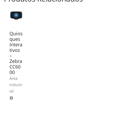
Quios
ques
Intera
tivos
–
Zebra
CC60
00
Área
industr
ial
local_hospital