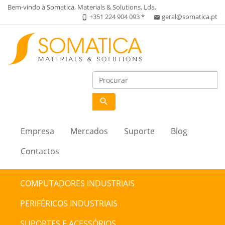
Bem-vindo à Somatica, Materials & Solutions, Lda.
+351 224 904 093 *
geral@somatica.pt
phone_iphone
email
search
Empresa
Mercados
Suporte
Blog
Contactos
COMPUTADORES INDUSTRIAIS
PERIFÉRICOS INDUSTRIAIS
SUPORTES E ACESSÓRIOS