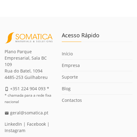
Acesso Rápido
Plano Parque
Início
Empresarial, Sala BC
109
Empresa
Rua do Batel, 1094
Suporte
4485-253 Guilhabreu
Blog
+351 224 904 093 *
phone_iphone
* chamada para a rede fixa
Contactos
nacional
geral@somatica.pt
email
LinkedIn
|
Facebook
|
Instagram