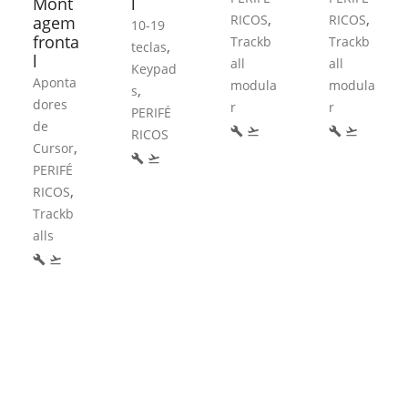
Mont
l
,
,
RICOS
RICOS
agem
10-19
fronta
Trackb
Trackb
,
teclas
l
all
all
Keypad
Aponta
modula
modula
,
s
dores
r
r
PERIFÉ
de
build
flight_takeoff
build
flight_takeoff
RICOS
,
Cursor
build
flight_takeoff
PERIFÉ
,
RICOS
Trackb
alls
build
flight_takeoff