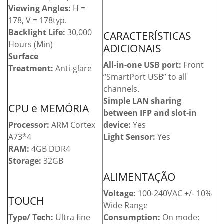
Viewing Angles:
H =
178, V = 178typ.
Backlight Life:
30,000
CARACTERÍSTICAS
Hours (Min)
ADICIONAIS
Surface
All-in-one USB port:
Front
Treatment:
Anti-glare
“SmartPort USB” to all
channels.
Simple LAN sharing
CPU e MEMÓRIA
between IFP and slot-in
Processor:
ARM Cortex
device:
Yes
A73*4
Light Sensor:
Yes
RAM:
4GB DDR4
Storage:
32GB
ALIMENTAÇÃO
Voltage:
100-240VAC +/- 10%
TOUCH
Wide Range
Type/ Tech:
Ultra fine
Consumption:
On mode: