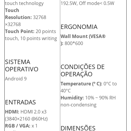
touch technology
192.5W, Off mode< 0.5W
Touch
Resolution:
32768
×32768
ERGONOMIA
Touch Point:
20 points
Wall Mount (VESA®
touch, 10 points writing
):
800*600
SISTEMA
CONDIÇÕES DE
OPERATIVO
OPERAÇÃO
Android 9
Temperature (º C):
0°C to
40°C
Humidity:
10% ~ 90% RH
ENTRADAS
non-condensing
HDMI:
HDMI 2.0 x3
(3840×2160 @60Hz)
RGB / VGA:
x 1
DIMENSÕES