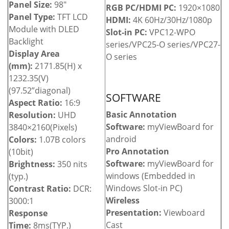
Panel Size:
98″
RGB PC/HDMI PC:
1920×1080
Panel Type:
TFT LCD
HDMI:
4K 60Hz/30Hz/1080p
Module with DLED
Slot-in PC:
VPC12-WPO
Backlight
series/VPC25-O series/VPC27-
Display Area
O series
(mm):
2171.85(H) x
1232.35(V)
(97.52”diagonal)
SOFTWARE
Aspect Ratio:
16:9
Basic Annotation
Resolution:
UHD
Software:
myViewBoard for
3840×2160(Pixels)
android
Colors:
1.07B colors
Pro Annotation
(10bit)
Software:
myViewBoard for
Brightness:
350 nits
windows (Embedded in
(typ.)
Windows Slot-in PC)
Contrast Ratio:
DCR:
Wireless
3000:1
Presentation:
Viewboard
Response
Cast
Time:
8ms(TYP.)