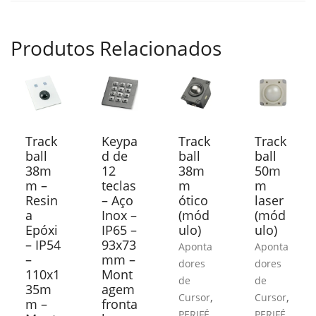
Produtos Relacionados
Track
Keypa
Track
Track
ball
d de
ball
ball
38m
12
38m
50m
m –
teclas
m
m
Resin
– Aço
ótico
laser
a
Inox –
(mód
(mód
Epóxi
IP65 –
ulo)
ulo)
– IP54
93x73
Aponta
Aponta
–
mm –
dores
dores
110x1
Mont
de
de
35m
agem
,
,
Cursor
Cursor
m –
fronta
PERIFÉ
PERIFÉ