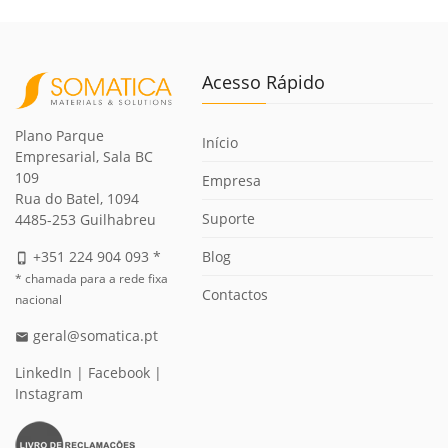
Acesso Rápido
Plano Parque
Início
Empresarial, Sala BC
109
Empresa
Rua do Batel, 1094
Suporte
4485-253 Guilhabreu
Blog
+351 224 904 093 *
phone_iphone
* chamada para a rede fixa
Contactos
nacional
geral@somatica.pt
email
LinkedIn
|
Facebook
|
Instagram