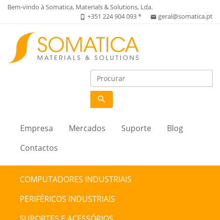
Bem-vindo à Somatica, Materials & Solutions, Lda.
+351 224 904 093 *
geral@somatica.pt
phone_iphone
email
search
Empresa
Mercados
Suporte
Blog
Contactos
COMPUTADORES INDUSTRIAIS
PERIFÉRICOS INDUSTRIAIS
SUPORTES E ACESSÓRIOS