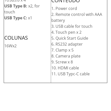
CONTEÚDO
1USB3.0 x 4
USB Type B:
x2, for
1. Power cord
touch
2. Remote control with AAA
USB Type C:
x1
battery
3. USB cable for touch
4. Touch pen x 2
COLUNAS
5. Quick Start Guide
6. RS232 adapter
16Wx2
7. Clamp x 5
8. Camera plate
9. Screw x 8
10. HDMI cable
11. USB Typc-C cable