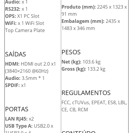
Audio:
x 1
Produto (mm):
2245 x 1323 x
RS232:
x 1
91 mm
OPS:
X1 PC Slot
Embalagem (mm):
2435 x
WiFi:
x 1 WiFi Slot
1483 x 346 mm
Top Camera Plate
PESOS
SAÍDAS
Net (kg):
103.6 kg
HDMI:
HDMI out 2.0 x1
Gross (kg):
133.2 kg
(3840×2160 @60Hz)
Audio:
3.5mm * 1
SPDIF:
x1
REGULAMENTOS
FCC, cTUVus, EPEAT, ES8, LBL,
PORTAS
CE, CB, RCM
LAN RJ45:
x2
USB Type A:
USB2.0 x