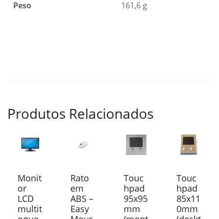
Peso
161,6 g
Produtos Relacionados
Monit
Rato
Touc
Touc
or
em
hpad
hpad
LCD
ABS –
95x95
85x11
multit
Easy
mm
0mm