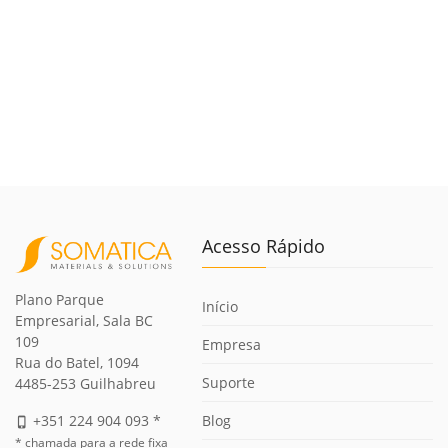
Acesso Rápido
Plano Parque
Início
Empresarial, Sala BC
109
Empresa
Rua do Batel, 1094
Suporte
4485-253 Guilhabreu
Blog
+351 224 904 093 *
phone_iphone
* chamada para a rede fixa