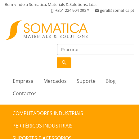
Bem-vindo à Somatica, Materials & Solutions, Lda.
+351 224 904 093 *
geral@somatica.pt
phone_iphone
email
search
Empresa
Mercados
Suporte
Blog
Contactos
COMPUTADORES INDUSTRIAIS
PERIFÉRICOS INDUSTRIAIS
SUPORTES E ACESSÓRIOS