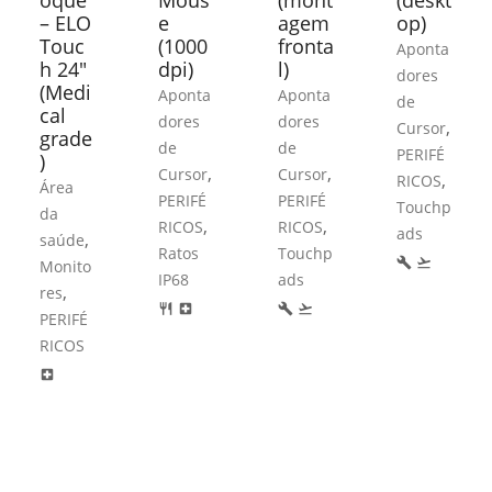
oque
Mous
(mont
(deskt
– ELO
e
agem
op)
Touc
(1000
fronta
Aponta
h 24″
dpi)
l)
dores
(Medi
Aponta
Aponta
de
cal
dores
dores
,
Cursor
grade
de
de
PERIFÉ
)
,
,
Cursor
Cursor
,
RICOS
Área
PERIFÉ
PERIFÉ
Touchp
da
,
,
RICOS
RICOS
ads
,
saúde
Ratos
Touchp
build
flight_takeoff
Monito
IP68
ads
,
res
restaurant
local_hospital
build
flight_takeoff
PERIFÉ
RICOS
local_hospital