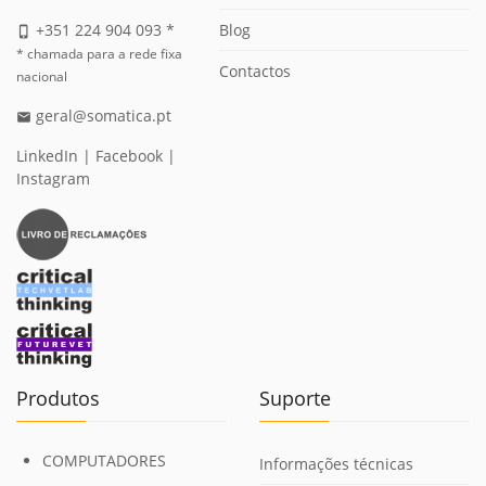
Blog
+351 224 904 093 *
phone_iphone
* chamada para a rede fixa
Contactos
nacional
geral@somatica.pt
email
LinkedIn
|
Facebook
|
Instagram
Produtos
Suporte
COMPUTADORES
Informações técnicas