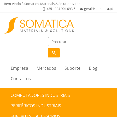
Bem-vindo à Somatica, Materials & Solutions, Lda.
+351 224 904 093 *
geral@somatica.pt
phone_iphone
email
search
Empresa
Mercados
Suporte
Blog
Contactos
COMPUTADORES INDUSTRIAIS
PERIFÉRICOS INDUSTRIAIS
SUPORTES E ACESSÓRIOS