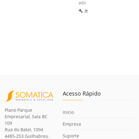
ads
build
flight_takeoff
Acesso Rápido
Plano Parque
Início
Empresarial, Sala BC
109
Empresa
Rua do Batel, 1094
Suporte
4485-253 Guilhabreu