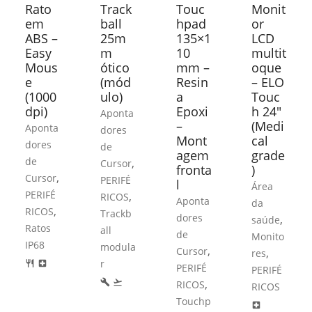
Rato
Track
Touc
Monit
em
ball
hpad
or
ABS –
25m
135×1
LCD
Easy
m
10
multit
Mous
ótico
mm –
oque
e
(mód
Resin
– ELO
(1000
ulo)
a
Touc
dpi)
Epoxi
h 24″
Aponta
–
(Medi
Aponta
dores
Mont
cal
dores
de
agem
grade
de
,
Cursor
fronta
)
,
Cursor
PERIFÉ
l
Área
PERIFÉ
,
RICOS
Aponta
da
,
RICOS
Trackb
dores
,
saúde
Ratos
all
de
Monito
IP68
modula
,
Cursor
,
res
r
restaurant
local_hospital
PERIFÉ
PERIFÉ
,
build
flight_takeoff
RICOS
RICOS
Touchp
local_hospital