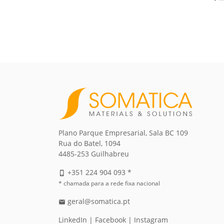
Plano Parque Empresarial, Sala BC 109
Rua do Batel, 1094
4485-253 Guilhabreu
+351 224 904 093 *
phone_iphone
* chamada para a rede fixa nacional
geral@somatica.pt
email
LinkedIn
|
Facebook
|
Instagram