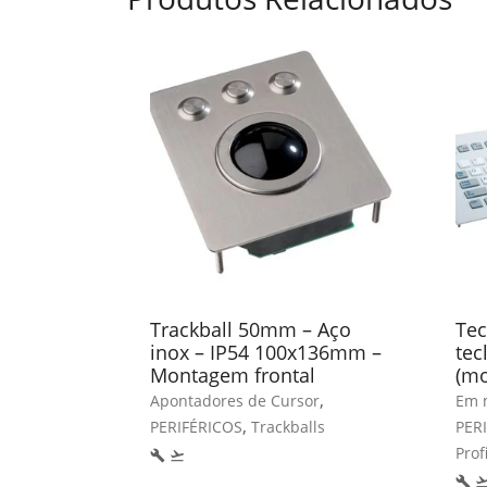
Trackball 50mm – Aço
Tec
inox – IP54 100x136mm –
tec
Montagem frontal
(mo
,
Apontadores de Cursor
Em m
,
PERIFÉRICOS
Trackballs
PER
Prof
build
flight_takeoff
build
flight_tak