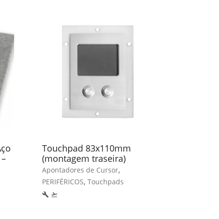
Aço
Touchpad 83x110mm
Rato em s
 –
(montagem traseira)
InduMouse
,
Apontadores de Cursor
Apontadore
,
PERIFÉRICOS
Touchpads
PERIFÉRICO
build
flight_takeoff
local_hospital