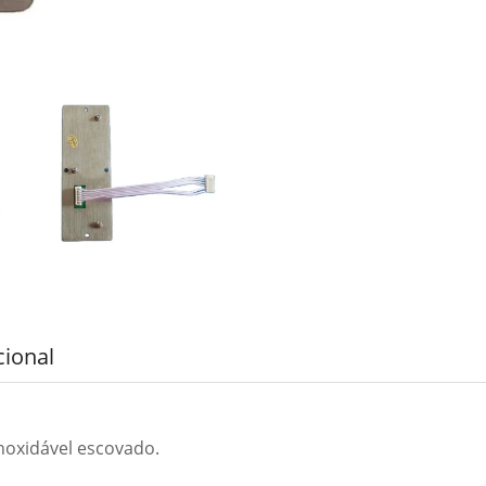
cional
noxidável escovado.