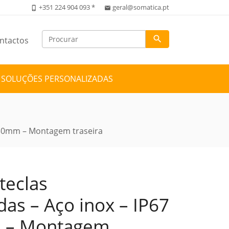
+351 224 904 093 *
geral@somatica.pt
phone_iphone
email
search
ntactos
SOLUÇÕES PERSONALIZADAS
0x30mm – Montagem traseira
teclas
das – Aço inox – IP67
 – Montagem