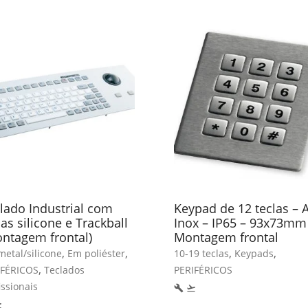
lado Industrial com
Keypad de 12 teclas – 
las silicone e Trackball
Inox – IP65 – 93x73mm
ntagem frontal)
Montagem frontal
,
,
,
,
etal/silicone
Em poliéster
10-19 teclas
Keypads
,
IFÉRICOS
Teclados
PERIFÉRICOS
issionais
build
flight_takeoff
eoff