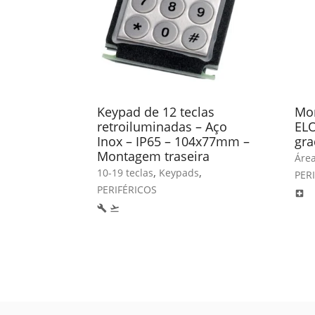
Keypad de 12 teclas
Mon
retroiluminadas – Aço
ELO
Inox – IP65 – 104x77mm –
gra
Montagem traseira
Áre
,
,
10-19 teclas
Keypads
PER
PERIFÉRICOS
local_hospital
build
flight_takeoff