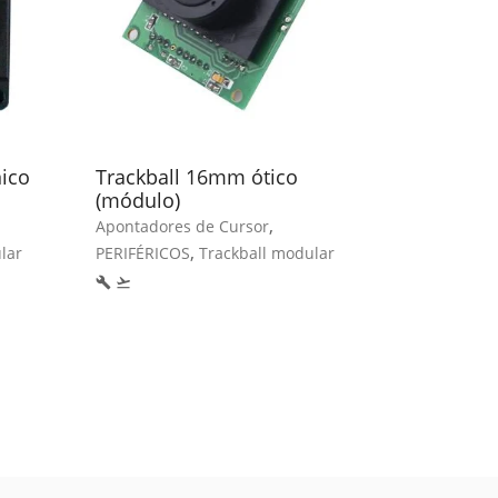
ico
Trackball 16mm ótico
Rato em s
(módulo)
InduMous
alumínio
,
Apontadores de Cursor
Apontadore
,
lar
PERIFÉRICOS
Trackball modular
PERIFÉRICO
build
flight_takeoff
local_hospital