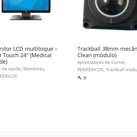
itor LCD multitoque –
Trackball 38mm mecân
 Touch 24″ (Medical
Clean (módulo)
de)
,
Apontadores de Cursor
,
,
a da saúde
Monitores
,
PERIFÉRICOS
Trackball modu
IFÉRICOS
build
flight_takeoff