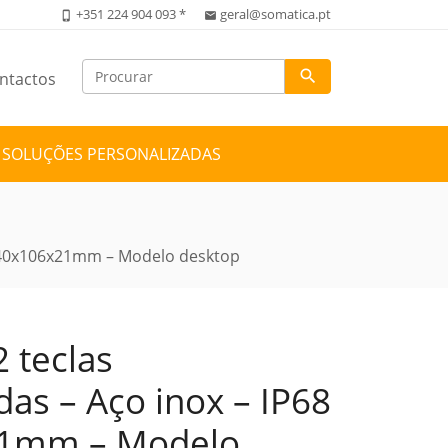
+351 224 904 093 *
geral@somatica.pt
phone_iphone
email
search
ntactos
SOLUÇÕES PERSONALIZADAS
– 140x106x21mm – Modelo desktop
 teclas
das – Aço inox – IP68
21mm – Modelo