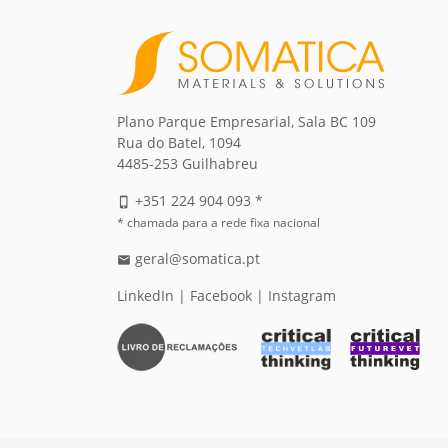
Plano Parque Empresarial, Sala BC 109
Rua do Batel, 1094
4485-253 Guilhabreu
+351 224 904 093 *
phone_iphone
* chamada para a rede fixa nacional
geral@somatica.pt
email
LinkedIn
|
Facebook
|
Instagram