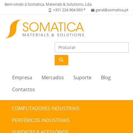
Bem-vindo à Somatica, Materials & Solutions, Lda.
+351 224 904 093 *
geral@somatica.pt
phone_iphone
email
search
Empresa
Mercados
Suporte
Blog
Contactos
COMPUTADORES INDUSTRIAIS
PERIFÉRICOS INDUSTRIAIS
SUPORTES E ACESSÓRIOS