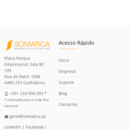
Acesso Rápido
Plano Parque
Início
Empresarial, Sala BC
109
Empresa
Rua do Batel, 1094
Suporte
4485-253 Guilhabreu
Blog
+351 224 904 093 *
phone_iphone
* chamada para a rede fixa
Contactos
nacional
geral@somatica.pt
email
LinkedIn
|
Facebook
|