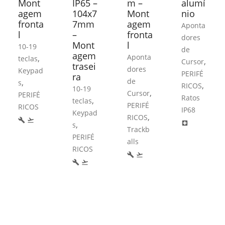
Mont
IP65 –
m –
alumí
agem
104x7
Mont
nio
fronta
7mm
agem
Aponta
l
–
fronta
dores
Mont
l
10-19
de
agem
Aponta
,
teclas
,
Cursor
trasei
dores
Keypad
PERIFÉ
ra
de
,
s
,
RICOS
10-19
,
Cursor
PERIFÉ
Ratos
,
teclas
PERIFÉ
RICOS
IP68
Keypad
,
RICOS
build
flight_takeoff
,
local_hospital
s
Trackb
PERIFÉ
alls
RICOS
build
flight_takeoff
build
flight_takeoff