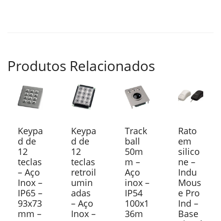
Produtos Relacionados
Keypa
Keypa
Track
Rato
d de
d de
ball
em
12
12
50m
silico
teclas
teclas
m –
ne –
– Aço
retroil
Aço
Indu
Inox –
umin
inox –
Mous
IP65 –
adas
IP54
e Pro
93x73
– Aço
100x1
Ind –
mm –
Inox –
36m
Base